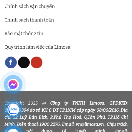
Chính sách vận chuyển
Chính sách thanh toán
Bảo mật thông tin
Quy trình làm việc của Limosa
Copyright 2025 @
Công ty TNHH Limosa. GPDKKD:
0318339394 do sở KH & ĐT TP.HCM cấp ngày 08/06/2016. Địa
chỉ: 32 Luỹ Bán Bích, P.Phú Thọ Hoà, Q.Tân Phú, TP.Hồ Chí
Minh. Điện thoại: 1900 2276. Email: vn@limosa.vn . Chịu trách
nhiệm nội dung: Lý Tuyết Minh. Email: