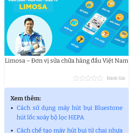
Limosa – Đơn vị sửa chữa hàng đầu Việt Nam
Đánh Giá
Xem thêm:
Cách sử dụng máy hút bụi Bluestone
hút lốc xoáy bộ lọc HEPA
Cách chế tạo máy hút bụi từ chai nhựa