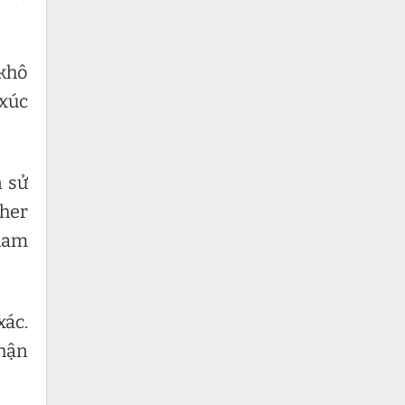
 khô
 xúc
n sử
ther
tham
xác.
thận