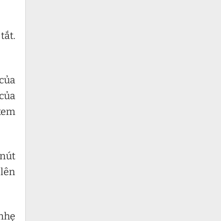
tắt.
 của
 của
 xem
 nút
 lên
 nhẹ