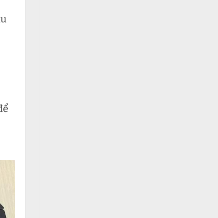
àu
để