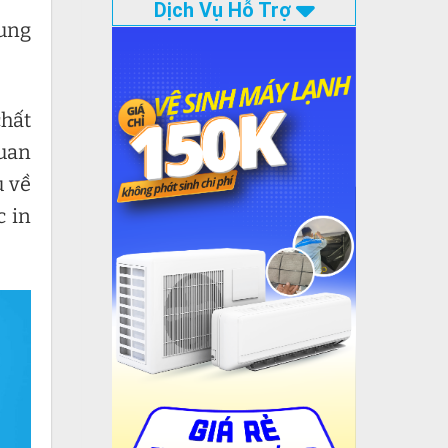
Dịch Vụ Hỗ Trợ
rung
chất
quan
u về
c in