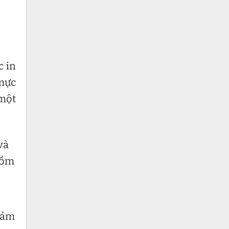
c in
 mực
 một
và
gồm
 đảm