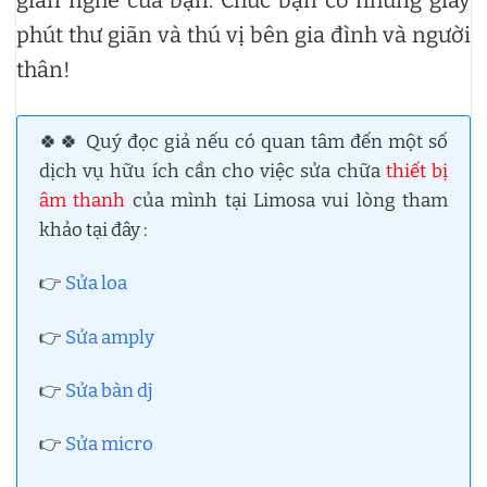
gian nghe của bạn. Chúc bạn có những giây
phút thư giãn và thú vị bên gia đình và người
thân!
🍀🍀 Quý đọc giả nếu có quan tâm đến một số
dịch vụ hữu ích cần cho việc sửa chữa
thiết bị
âm thanh
của mình tại Limosa vui lòng tham
khảo tại đây :
👉
Sửa loa
👉
Sửa amply
👉
Sửa bàn dj
👉
Sửa micro