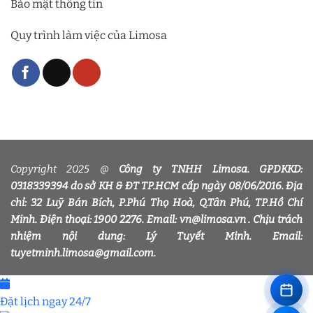
Bảo mật thông tin
Quy trình làm việc của Limosa
Copyright 2025 @
Công ty TNHH Limosa. GPDKKD:
0318339394 do sở KH & ĐT TP.HCM cấp ngày 08/06/2016. Địa
chỉ: 32 Luỹ Bán Bích, P.Phú Thọ Hoà, Q.Tân Phú, TP.Hồ Chí
Minh. Điện thoại: 1900 2276. Email: vn@limosa.vn . Chịu trách
nhiệm nội dung: Lý Tuyết Minh. Email:
tuyetminh.limosa@gmail.com.
Đặt lịch ngay
24/7