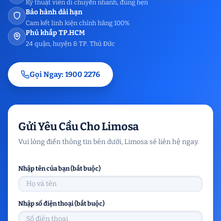
Kỹ thuật viên di chuyển nhanh, đúng hẹn
Bảo hành dài hạn
Cam kết linh kiện chính hãng 100%
Phủ khắp TP.HCM
24 quận, huyện & TP. Thủ Đức
Gọi Ngay: 1900 2276
Gửi Yêu Cầu Cho Limosa
Vui lòng điền thông tin bên dưới, Limosa sẽ liên hệ ngay.
Nhập tên của bạn (bắt buộc)
Nhập số điện thoại (bắt buộc)