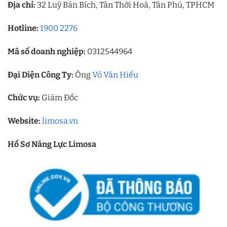
Địa chỉ:
32 Luỹ Bán Bích, Tân Thới Hoà, Tân Phú, TPHCM
Hotline:
1900 2276
Mã số doanh nghiệp:
0312544964
Đại Diện Công Ty:
Ông
Võ Văn Hiếu
Chức vụ:
Giám Đốc
Website:
limosa.vn
Hồ Sơ Năng Lực Limosa