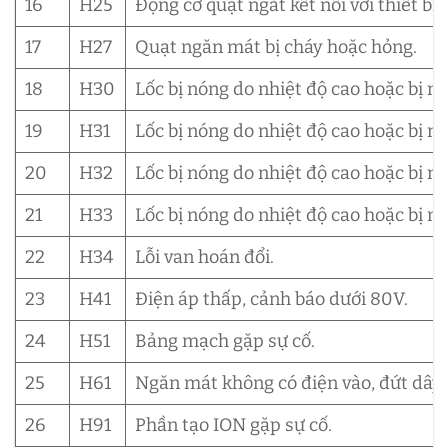
16
H25
Động cơ quạt ngắt kết nối với thiết bị
17
H27
Quạt ngăn mát bị cháy hoặc hỏng.
18
H30
Lốc bị nóng do nhiệt độ cao hoặc bị n
19
H31
Lốc bị nóng do nhiệt độ cao hoặc bị n
20
H32
Lốc bị nóng do nhiệt độ cao hoặc bị n
21
H33
Lốc bị nóng do nhiệt độ cao hoặc bị n
22
H34
Lỗi van hoán đổi.
23
H41
Điện áp thấp, cảnh báo dưới 80V.
24
H51
Bảng mạch gặp sự cố.
25
H61
Ngăn mát không có điện vào, đứt dây
26
H91
Phần tạo ION gặp sự cố.