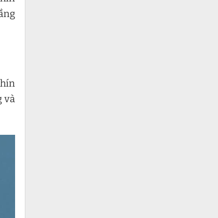
tầng
chín
g và