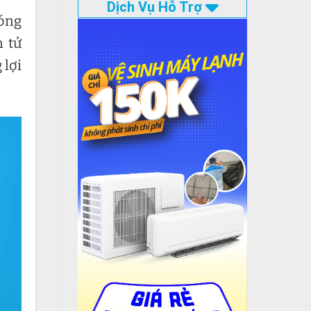
Dịch Vụ Hỗ Trợ
sóng
n tử
 lợi