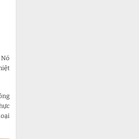
. Nó
hiệt
công
thực
loại