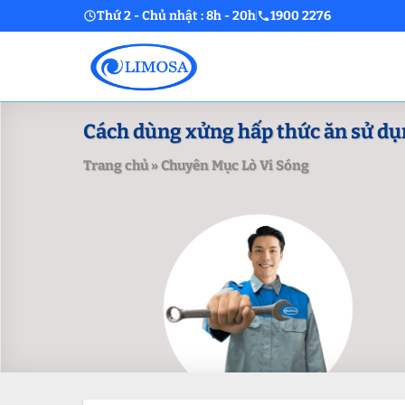
Skip
Thứ 2 - Chủ nhật : 8h - 20h
1900 2276
to
content
Cách dùng xửng hấp thức ăn sử dụn
Trang chủ
»
Chuyên Mục Lò Vi Sóng