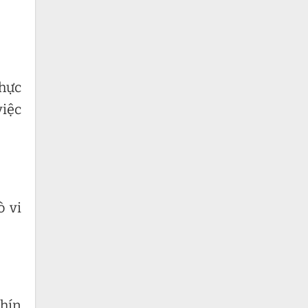
thực
việc
ò vi
chín