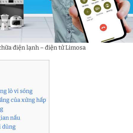
hữa điện lạnh – điện tử Limosa
ng lò vi sóng
 tầng của xửng hấp
ng
gian nấu
i dùng