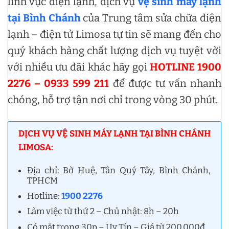
lĩnh vực điện lạnh, dịch vụ
vệ sinh máy lạnh
tại Bình Chánh
của Trung tâm sửa chữa điện
lạnh – điện tử Limosa tự tin sẽ mang đến cho
quý khách hàng chất lượng dịch vụ tuyệt vời
với nhiều ưu đãi khác hãy gọi
HOTLINE 1900
2276 – 0933 599 211
để được tư vấn nhanh
chóng, hỗ trợ tận nơi chỉ trong vòng 30 phút.
DỊCH VỤ VỆ SINH MÁY LẠNH TẠI BÌNH CHÁNH
LIMOSA:
Địa chỉ: Bờ Huệ, Tân Quý Tây, Bình Chánh,
TPHCM
Hotline:
1900 2276
Làm việc từ thứ 2 – Chủ nhật: 8h – 20h
Có mặt trong 30p – Uy Tín – Giá từ 200.000đ