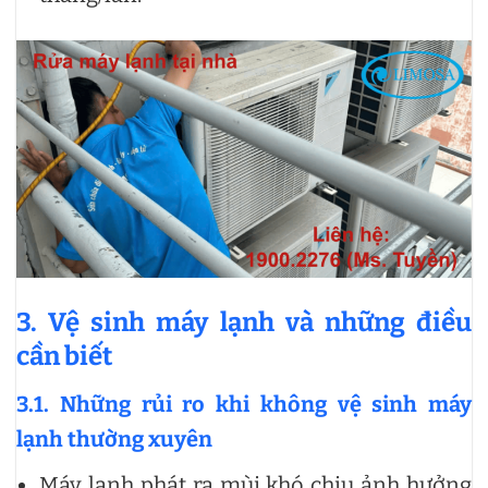
3. Vệ sinh máy lạnh và những điều
cần biết
3.1. Những rủi ro khi không vệ sinh máy
lạnh thường xuyên
Máy lạnh phát ra mùi khó chịu ảnh hưởng