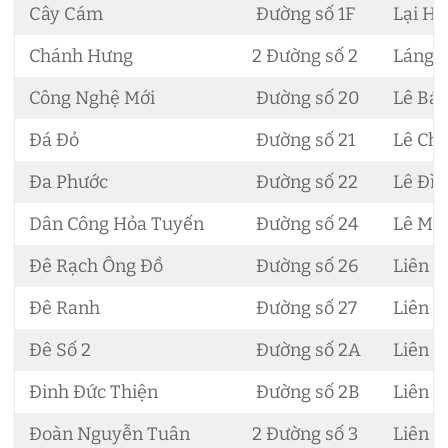
Cây Cám
Đường số 1F
Lại Hù
Chánh Hưng
2 Đường số 2
Láng L
Công Nghệ Mới
Đường số 20
Lê Bá 
Đá Đỏ
Đường số 21
Lê Chí
Đa Phước
Đường số 22
Lê Đìn
Dân Công Hỏa Tuyến
Đường số 24
Lê Mi
Đê Rạch Ông Đồ
Đường số 26
Liên Ấ
Đê Ranh
Đường số 27
Liên Ấ
Đê Số 2
Đường số 2A
Liên Ấ
Đinh Đức Thiện
Đường số 2B
Liên Ấ
Đoàn Nguyễn Tuân
2 Đường số 3
Liên Ấ