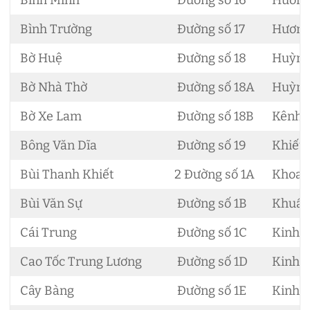
Bình Minh
Đường số 16
Hương 
Bình Trường
Đường số 17
Hương 
Bờ Huệ
Đường số 18
Huỳnh
Bờ Nhà Thờ
Đường số 18A
Huỳnh 
Bờ Xe Lam
Đường số 18B
Kênh 
Bông Văn Dĩa
Đường số 19
Khiếu 
Bùi Thanh Khiết
2 Đường số 1A
Khoa 
Bùi Văn Sự
Đường số 1B
Khuất
Cái Trung
Đường số 1C
Kinh L
Cao Tốc Trung Lương
Đường số 1D
Kinh 
Cây Bàng
Đường số 1E
Kinh 