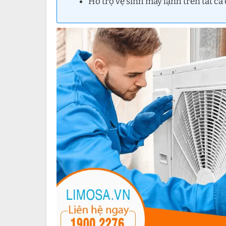
Hỗ trợ vệ sinh máy lạnh trên tất cả