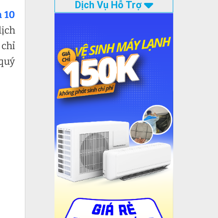
Dịch Vụ Hỗ Trợ
n 10
dịch
 chỉ
quý