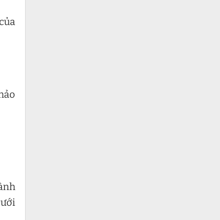
 của
khảo
hành
Dưới