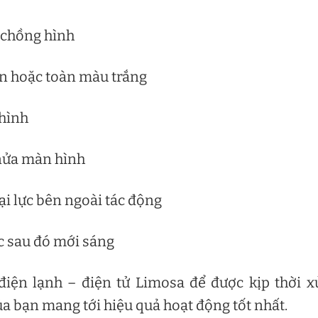
, chồng hình
en hoặc toàn màu trắng
 hình
i nửa màn hình
oại lực bên ngoài tác động
úc sau đó mới sáng
iện lạnh – điện tử Limosa để được kịp thời x
của bạn mang tới hiệu quả hoạt động tốt nhất.