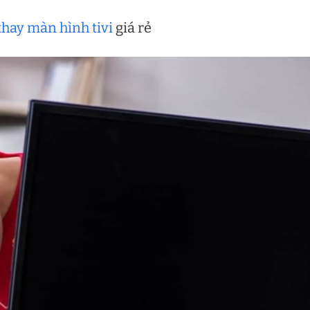
thay màn hình tivi
giá rẻ