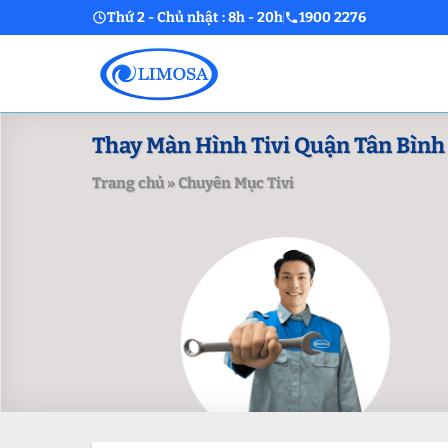
Skip
Thứ 2 - Chủ nhật : 8h - 20h
1900 2276
to
content
Thay Màn Hình Tivi Quận Tân Bình 
Trang chủ
»
Chuyên Mục Tivi