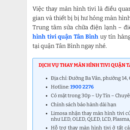
Việc thay màn hình tivi là điều qua
gian và thiết bị bị hư hỏng màn hình.
Trung tâm sửa chữa điện lạnh – đ
hình tivi quận Tân Bình
uy tín hàn
tại quận Tân Bình ngay nhé.
DỊCH VỤ THAY MÀN HÌNH TIVI QUẬN T
Địa chỉ: Đường Ba Vân, phường 14
Hotline:
1900 2276
Có mặt trong 30p – Uy Tín – Chuy
Chính sách bảo hành dài hạn
Limosa nhận thay màn hình tivi của
như LED, OLED, QLED, LCD, Plasma
Hỗ trợ thay màn hình tivi ở tất 