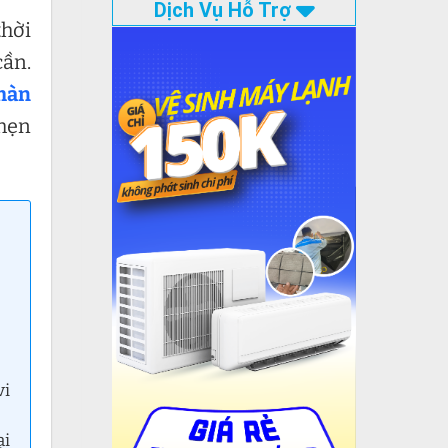
Dịch Vụ Hỗ Trợ
thời
cần.
màn
 hẹn
vi
ại