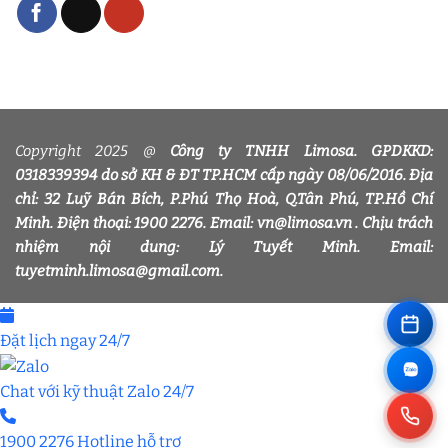
Copyright 2025 @
Công ty TNHH Limosa. GPDKKD:
0318339394 do sở KH & ĐT TP.HCM cấp ngày 08/06/2016. Địa
chỉ: 32 Luỹ Bán Bích, P.Phú Thọ Hoà, Q.Tân Phú, TP.Hồ Chí
Minh. Điện thoại: 1900 2276. Email: vn@limosa.vn . Chịu trách
nhiệm nội dung: Lý Tuyết Minh. Email:
tuyetminh.limosa@gmail.com.
Đặt lịch ngay
24/7
Chat với kỹ thuật
Zalo 24/7
1900 2276
Hotline hỗ trợ