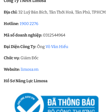
Công Ty TNHH Limosa
Địa chỉ:
32 Luỹ Bán Bích, Tân Thới Hoà, Tân Phú, TPHCM
Hotline:
1900 2276
Mã số doanh nghiệp:
0312544964
Đại Diện Công Ty:
Ông
Võ Văn Hiếu
Chức vụ:
Giám Đốc
Website:
limosa.vn
Hồ Sơ Năng Lực Limosa