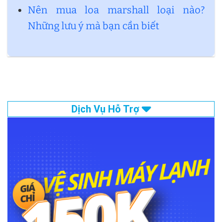
Nên mua loa marshall loại nào?
Những lưu ý mà bạn cần biết
Dịch Vụ Hỗ Trợ