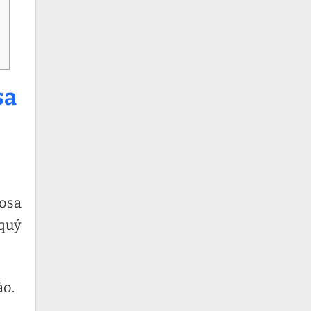
sa
mosa
 quý
ào.