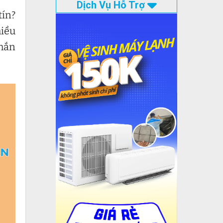
Dịch Vụ Hỗ Trợ
tín?
hiều
chắn