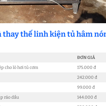
à thay thế linh kiện tủ hâm nó
ĐƠN GIÁ
p cho lò hơi tủ cơm
175.000 đ
242.000 đ
99.000 đ
úp ráo dầu
144.000 đ