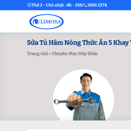
Skip
Thứ 2 - Chủ nhật : 8h - 20h
1900 2276
to
content
Sửa Tủ Hâm Nóng Thức Ăn 5 Khay T
Trang chủ
»
Chuyên Mục Máy Khác