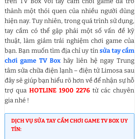
trên TV Box với tay cầm chơi game đã trở
thành một thói quen của nhiều người dùng
hiện nay. Tuy nhiên, trong quá trình sử dụng,
tay cầm có thể gặp phải một số vấn đề kỹ
thuật, làm giảm trải nghiệm chơi game của
bạn. Bạn muốn tìm địa chỉ uy tín
sửa tay cầm
chơi game TV Box
hãy liên hệ ngay Trung
tâm sửa chữa điện lạnh – điện tử Limosa sau
đây sẽ giúp bạn hiểu rõ hơn về để nhận sự hỗ
trợ qua
HOTLINE 1900 2276
từ các chuyên
gia nhé !
DỊCH VỤ SỬA TAY CẦM CHƠI GAME TV BOX UY
TÍN: