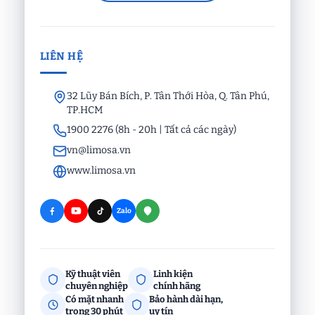
LIÊN HỆ
32 Lũy Bán Bích, P. Tân Thới Hòa, Q. Tân Phú,
TP.HCM
1900 2276 (8h - 20h | Tất cả các ngày)
vn@limosa.vn
www.limosa.vn
Zalo
Kỹ thuật viên
Linh kiện
chuyên nghiệp
chính hãng
Có mặt nhanh
Bảo hành dài hạn,
trong 30 phút
uy tín