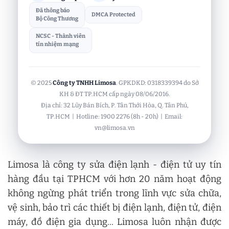
Đã thông báo
DMCA Protected
Bộ Công Thương
NCSC - Thành viên
tín nhiệm mạng
© 2025
Công ty TNHH Limosa
. GPKDKD: 0318339394 do Sở
KH & ĐT TP.HCM cấp ngày 08/06/2016.
Địa chỉ: 32 Lũy Bán Bích, P. Tân Thới Hòa, Q. Tân Phú,
TP.HCM | Hotline: 1900 2276 (8h - 20h) | Email:
vn@limosa.vn
Limosa là công ty sửa điện lạnh - điện tử uy tín
hàng đầu tại TPHCM với hơn 20 năm hoạt động
không ngừng phát triển trong lĩnh vực sửa chữa,
vệ sinh, bảo trì các thiết bị điện lạnh, điện tử, điện
máy, đồ điện gia dụng... Limosa luôn nhận được