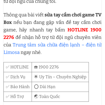
từ đội ngũ của chúng tôi.
Thông qua bài viết
sửa tay cầm chơi game TV
Box
nếu bạn đang gặp vấn đề tay cầm chơi
game, hãy nhanh tay bấm
HOTLINE 1900
2276
để nhận hỗ trợ từ đội ngũ chuyên viên
của
Trung tâm sửa chữa điện lạnh – điện tử
Limosa
ngay nhé.
✅ HOTLINE
☎️ 1900 2276
✅ Dịch Vụ
🌟 Uy Tín – Chuyên Nghiệp
✅ Bảo Hành
⭕ Dài Hạn
✅ Hỗ Trợ
🌏 Toàn Quốc