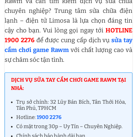
Rawm và cần tìm kiếm dịch vụ sửa chữa
chuyên nghiệp? Trung tâm sửa chữa điện
lạnh – điện tử Limosa là lựa chọn đáng tin
cậy cho bạn. Vui lòng gọi ngay tới
HOTLINE
1900 2276
để được cung cấp dịch vụ
sửa tay
cầm chơi game Rawm
với chất lượng cao và
sự chăm sóc tận tình.
DỊCH VỤ SỬA TAY CẦM CHƠI GAME RAWM TẠI
NHÀ:
Trụ sở chính: 32 Lũy Bán Bích, Tân Thới Hòa,
Tân Phú, TPHCM
Hotline:
1900 2276
Có mặt trong 30p – Uy Tín – Chuyên Nghiệp.
Chính sách bảo hành dài hạn