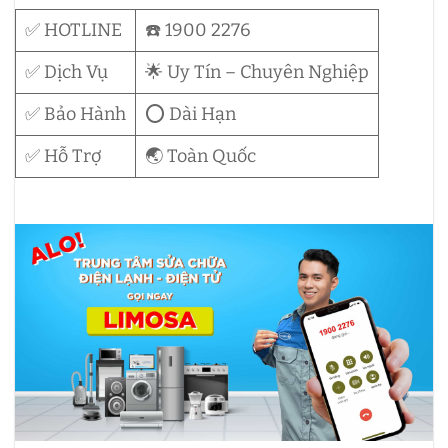
✅ HOTLINE
☎️ 1900 2276
✅ Dịch Vụ
🌟 Uy Tín – Chuyên Nghiệp
✅ Bảo Hành
⭕ Dài Hạn
✅ Hỗ Trợ
🌏 Toàn Quốc