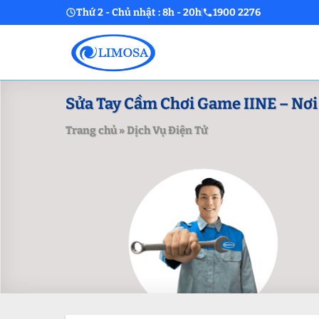
Skip
Thứ 2 - Chủ nhật : 8h - 20h
1900 2276
to
content
Sửa Tay Cầm Chơi Game IINE – Nơi 
Trang chủ
»
Dịch Vụ Điện Tử