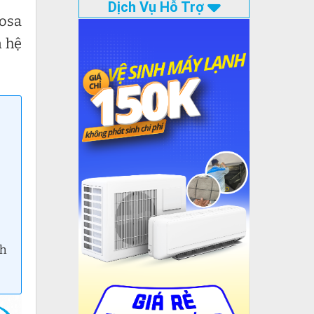
Dịch Vụ Hỗ Trợ
mosa
n hệ
nh