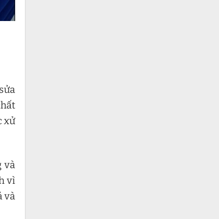
 sửa
chất
c xử
 và
h vì
ả và