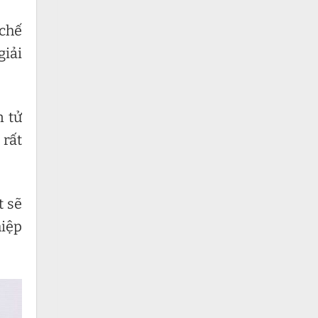
chế
giải
n tử
 rất
t sẽ
hiệp