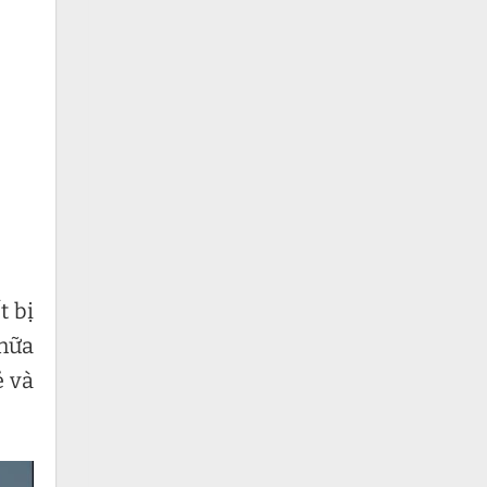
t bị
chữa
ẻ và