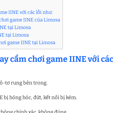
me IINE với các lỗi như:
 chơi game IINE của Limosa
INE tại Limosa
NE tại Limosa
chơi game IINE tại Limosa
tay cầm chơi game IINE với cá
ô-tơ rung bên trong.
 bị hỏng hóc, đứt, kết nối bị kém.
không chính xác, không đúng.