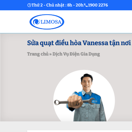
Skip
Thứ 2 - Chủ nhật : 8h - 20h
1900 2276
to
content
Sửa quạt điều hòa Vanessa tận nơi 
Trang chủ
»
Dịch Vụ Điện Gia Dụng