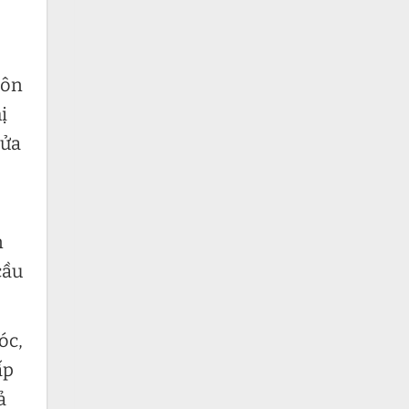
uôn
ị
sửa
n
cầu
óc,
ấp
ả