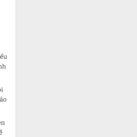
nếu
ình
ọi
nào
ện
ề