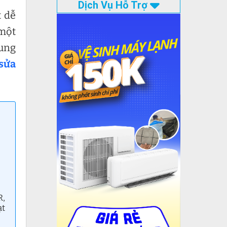
Dịch Vụ Hỗ Trợ
t dễ
 một
rung
sửa
R,
ạt