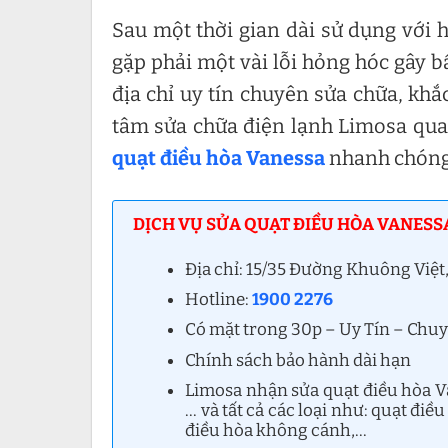
Sau một thời gian dài sử dụng với h
gặp phải một vài lỗi hỏng hóc gây b
địa chỉ uy tín chuyên sửa chữa, khắ
tâm sửa chữa điện lạnh Limosa qu
quạt điều hòa Vanessa
nhanh chóng 
DỊCH VỤ SỬA QUẠT ĐIỀU HÒA VANESS
Địa chỉ: 15/35 Đường Khuông Vi
Hotline:
1900 2276
Có mặt trong 30p – Uy Tín – Chu
Chính sách bảo hành dài hạn
Limosa nhận sửa quạt điều hòa V
… và tất cả các loại như: quạt điề
điều hòa không cánh,…