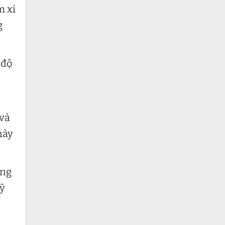
m xi
g
 độ
 và
này
ống
kỹ