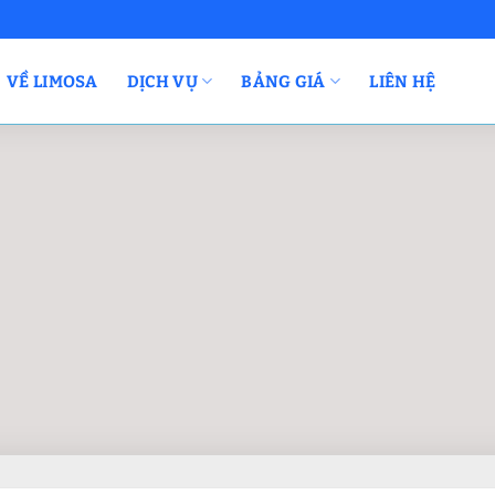
VỀ LIMOSA
DỊCH VỤ
BẢNG GIÁ
LIÊN HỆ