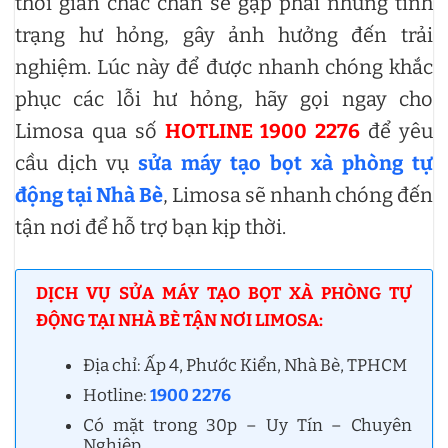
thời gian chắc chắn sẽ gặp phải những tình
trạng hư hỏng, gây ảnh hưởng đến trải
nghiệm. Lúc này để được nhanh chóng khắc
phục các lỗi hư hỏng, hãy gọi ngay cho
Limosa qua số
HOTLINE 1900 2276
để yêu
cầu dịch vụ
sửa máy tạo bọt xà phòng tự
động tại Nhà Bè
, Limosa sẽ nhanh chóng đến
tận nơi để hỗ trợ bạn kịp thời.
DỊCH VỤ SỬA MÁY TẠO BỌT XÀ PHÒNG TỰ
ĐỘNG TẠI NHÀ BÈ TẬN NƠI LIMOSA:
Địa chỉ: Ấp 4, Phước Kiển, Nhà Bè, TPHCM
Hotline:
1900 2276
Có mặt trong 30p – Uy Tín – Chuyên
Nghiệp.