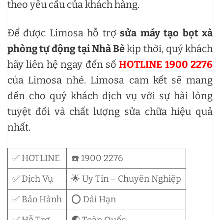
theo yêu cầu của khách hàng.
Để được Limosa hỗ trợ
sửa máy tạo bọt xà
phòng tự động tại Nhà Bè
kịp thời, quý khách
hãy liên hệ ngay đến số
HOTLINE 1900 2276
của Limosa nhé. Limosa cam kết sẽ mang
đến cho quý khách dịch vụ với sự hài lòng
tuyệt đối và chất lượng sửa chữa hiệu quả
nhất.
✅ HOTLINE
☎️ 1900 2276
✅ Dịch Vụ
🌟 Uy Tín – Chuyên Nghiệp
✅ Bảo Hành
⭕ Dài Hạn
✅ Hỗ Trợ
🌏 Toàn Quốc