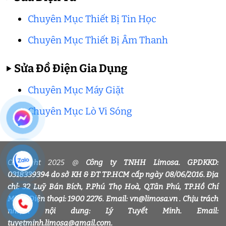
Chuyên Mục Thiết Bị Tin Học
Chuyên Mục Thiết Bị Âm Thanh
▶
Sửa Đồ Điện Gia Dụng
Chuyên Mục Máy Giặt
Chuyên Mục Lò Vi Sóng
Copyright 2025 @
Công ty TNHH Limosa. GPDKKD:
0318339394 do sở KH & ĐT TP.HCM cấp ngày 08/06/2016. Địa
chỉ: 32 Luỹ Bán Bích, P.Phú Thọ Hoà, Q.Tân Phú, TP.Hồ Chí
Minh. Điện thoại: 1900 2276. Email: vn@limosa.vn . Chịu trách
nhiệm nội dung: Lý Tuyết Minh. Email:
tuyetminh.limosa@gmail.com.