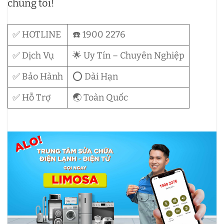
chúng tôi!
✅ HOTLINE
☎️ 1900 2276
✅ Dịch Vụ
🌟 Uy Tín – Chuyên Nghiệp
✅ Bảo Hành
⭕ Dài Hạn
✅ Hỗ Trợ
🌏 Toàn Quốc