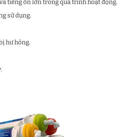
và tiếng ồn lớn trong quá trình hoạt động.
ng sử dụng.
bị hư hỏng.
.