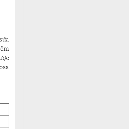
 sửa
hiêm
được
mosa