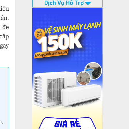
Dịch Vụ Hỗ Trợ
hiếu
iên,
n đề
 cấp
ngay
a,