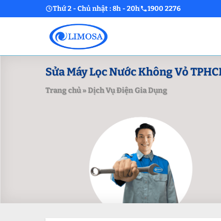
Skip
Thứ 2 - Chủ nhật : 8h - 20h
1900 2276
to
content
Sửa Máy Lọc Nước Không Vỏ TPHCM 
Trang chủ
»
Dịch Vụ Điện Gia Dụng