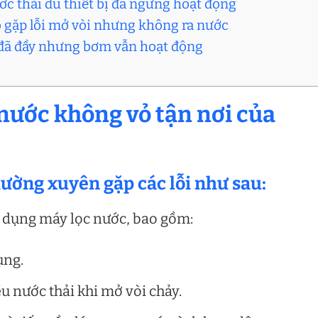
ớc thải dù thiết bị đã ngừng hoạt động
ỏ gặp lỗi mở vòi nhưng không ra nước
a đã đầy nhưng bơm vẫn hoạt động
 nước không vỏ tận nơi của
hường xuyên gặp các lỗi như sau:
sử dụng máy lọc nước, bao gồm:
ụng.
ều nước thải khi mở vòi chảy.