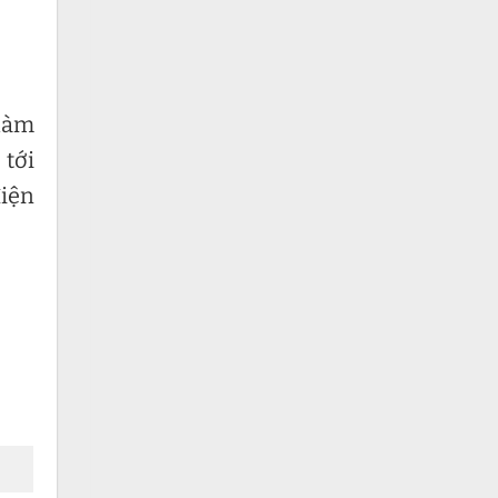
 làm
 tới
điện