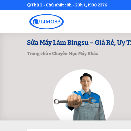
Skip
Thứ 2 - Chủ nhật : 8h - 20h
1900 2276
to
content
Sửa Máy Làm Bingsu – Giá Rẻ, Uy T
Trang chủ
»
Chuyên Mục Máy Khác