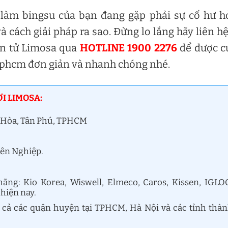
 làm bingsu của bạn đang gặp phải sự cố hư 
ách giải pháp ra sao. Đừng lo lắng hãy liên hệ
ện tử Limosa qua
HOTLINE 1900 2276
để được c
 tphcm đơn giản và nhanh chóng nhé.
I LIMOSA:
ới Hòa, Tân Phú, TPHCM
yên Nghiệp.
ng: Kio Korea, Wiswell, Elmeco, Caros, Kissen, IGLO
 hiện nay.
t cả các quận huyện tại TPHCM, Hà Nội và các tỉnh thà