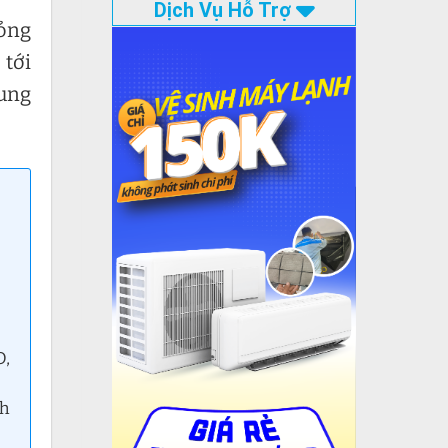
Dịch Vụ Hỗ Trợ
hỏng
 tới
ung
O,
nh