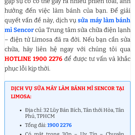
gặp sự cố có thể gây ra nhiều phiền toái, ảnh
hưởng đến việc làm bánh của bạn. Để giải
quyết vấn đề này, dịch vụ
sửa máy làm bánh
mì Sencor
của Trung tâm sửa chữa điện lạnh
– điện tử Limosa đã ra đời. Nếu bạn cần sửa
chữa, hãy liên hệ ngay với chúng tôi qua
HOTLINE 1900 2276
để được tư vấn và khắc
phục lỗi kịp thời.
DỊCH VỤ SỬA MÁY LÀM BÁNH MÌ SENCOR TẠI
LIMOSA:
Địa chỉ: 32 Lũy Bán Bích, Tân thới Hòa, Tân
Phú, TPHCM
Tổng đài:
1900 2276
Có mặt trong 30p – Uy Tín – Chuyên