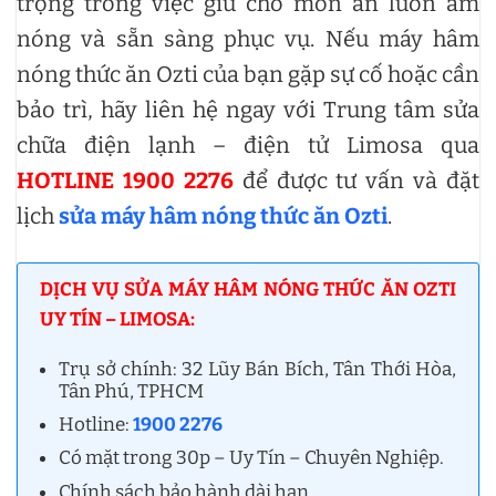
trọng trong việc giữ cho món ăn luôn ấm
nóng và sẵn sàng phục vụ. Nếu máy hâm
nóng thức ăn Ozti của bạn gặp sự cố hoặc cần
bảo trì, hãy liên hệ ngay với Trung tâm sửa
chữa điện lạnh – điện tử Limosa qua
HOTLINE 1900 2276
để được tư vấn và đặt
lịch
sửa máy hâm nóng thức ăn Ozti
.
DỊCH VỤ SỬA MÁY HÂM NÓNG THỨC ĂN OZTI
UY TÍN – LIMOSA:
Trụ sở chính: 32 Lũy Bán Bích, Tân Thới Hòa,
Tân Phú, TPHCM
Hotline:
1900 2276
Có mặt trong 30p – Uy Tín – Chuyên Nghiệp.
Chính sách bảo hành dài hạn