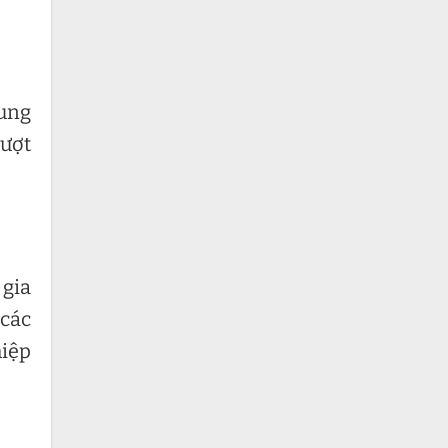
rung
vượt
 gia
 các
hiệp