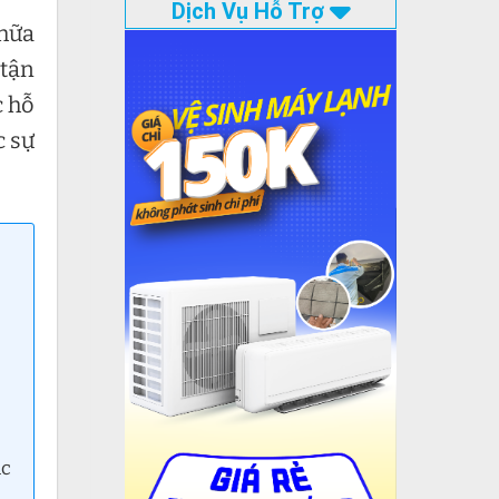
Dịch Vụ Hỗ Trợ
chữa
tận
 hỗ
c sự
ác