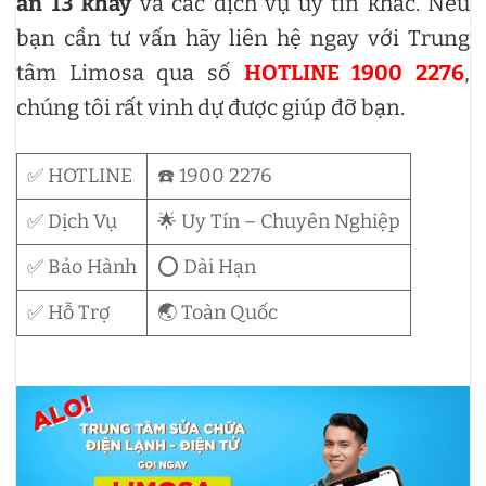
ăn 13 khay
và các dịch vụ uy tín khác. Nếu
bạn cần tư vấn hãy liên hệ ngay với Trung
tâm Limosa qua số
HOTLINE 1900 2276
,
chúng tôi rất vinh dự được giúp đỡ bạn.
✅ HOTLINE
☎️ 1900 2276
✅ Dịch Vụ
🌟 Uy Tín – Chuyên Nghiệp
✅ Bảo Hành
⭕ Dài Hạn
✅ Hỗ Trợ
🌏 Toàn Quốc