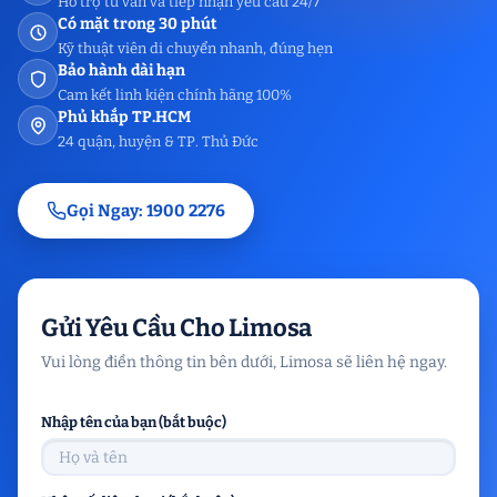
Hỗ trợ tư vấn và tiếp nhận yêu cầu 24/7
Có mặt trong 30 phút
Kỹ thuật viên di chuyển nhanh, đúng hẹn
Bảo hành dài hạn
Cam kết linh kiện chính hãng 100%
Phủ khắp TP.HCM
24 quận, huyện & TP. Thủ Đức
Gọi Ngay: 1900 2276
Gửi Yêu Cầu Cho Limosa
Vui lòng điền thông tin bên dưới, Limosa sẽ liên hệ ngay.
Nhập tên của bạn (bắt buộc)