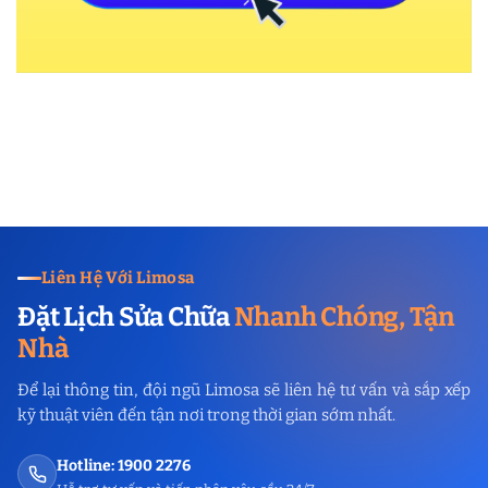
Liên Hệ Với Limosa
Đặt Lịch Sửa Chữa
Nhanh Chóng, Tận
Nhà
Để lại thông tin, đội ngũ Limosa sẽ liên hệ tư vấn và sắp xếp
kỹ thuật viên đến tận nơi trong thời gian sớm nhất.
Hotline: 1900 2276