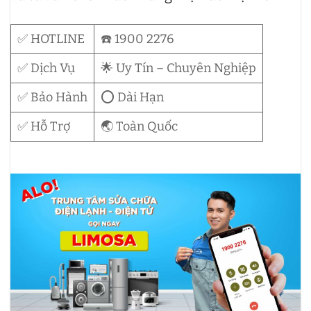
✅ HOTLINE
☎️ 1900 2276
✅ Dịch Vụ
🌟 Uy Tín – Chuyên Nghiệp
✅ Bảo Hành
⭕ Dài Hạn
✅ Hỗ Trợ
🌏 Toàn Quốc