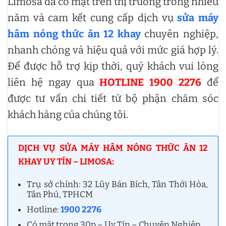
Limosa đã có mặt trên thị trường trong nhiều
năm và cam kết cung cấp dịch vụ
sửa máy
hâm nóng thức ăn 12 khay
chuyên nghiệp,
nhanh chóng và hiệu quả với mức giá hợp lý.
Để được hỗ trợ kịp thời, quý khách vui lòng
liên hệ ngay qua
HOTLINE 1900 2276
để
được tư vấn chi tiết từ bộ phận chăm sóc
khách hàng của chúng tôi.
DỊCH VỤ SỬA MÁY HÂM NÓNG THỨC ĂN 12
KHAY UY TÍN – LIMOSA:
Trụ sở chính: 32 Lũy Bán Bích, Tân Thới Hòa,
Tân Phú, TPHCM
Hotline:
1900 2276
Có mặt trong 30p – Uy Tín – Chuyên Nghiệp.