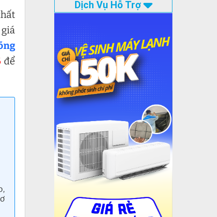
Dịch Vụ Hỗ Trợ
chất
 giá
õng
6
để
o,
cơ