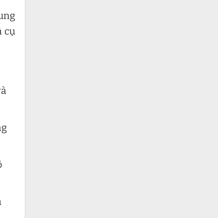
rung
à cụ
và
ng
ộ
a