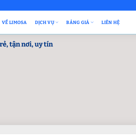
VỀ LIMOSA
DỊCH VỤ
BẢNG GIÁ
LIÊN HỆ
ẻ, tận nơi, uy tín