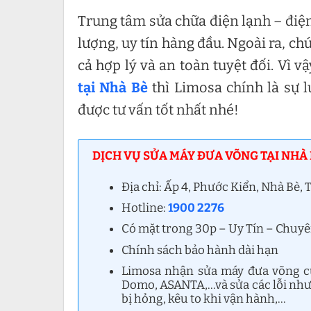
Trung tâm sửa chữa điện lạnh – điện
lượng, uy tín hàng đầu. Ngoài ra, c
cả hợp lý và an toàn tuyệt đối. Vì 
tại Nhà Bè
thì Limosa chính là sự 
được tư vấn tốt nhất nhé!
DỊCH VỤ SỬA MÁY ĐƯA VÕNG TẠI NHÀ 
Địa chỉ: Ấp 4, Phước Kiển, Nhà Bè
Hotline:
1900 2276
Có mặt trong 30p – Uy Tín – Chuy
Chính sách bảo hành dài hạn
Limosa nhận sửa máy đưa võng c
Domo, ASANTA,…và sửa các lỗi như
bị hỏng, kêu to khi vận hành,…