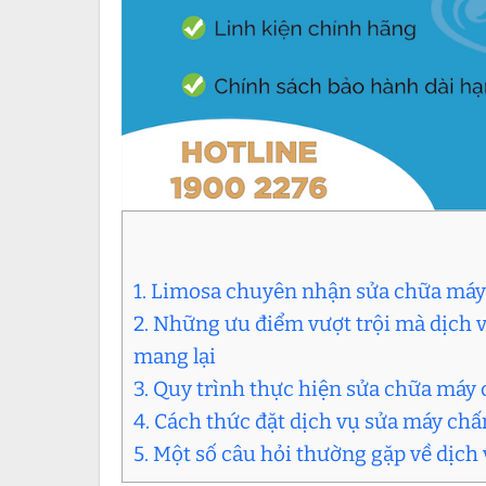
1. Limosa chuyên nhận sửa chữa máy
2. Những ưu điểm vượt trội mà dịch
mang lại
3. Quy trình thực hiện sửa chữa máy
4. Cách thức đặt dịch vụ sửa máy ch
5. Một số câu hỏi thường gặp về dịc