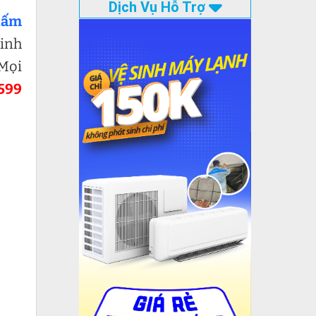
Dịch Vụ Hỗ Trợ
hấm
kinh
 Mọi
599