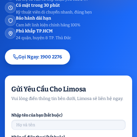
Có mặt trong 30 phút
Kỹ thuật viên di chuyển nhanh, đúng hẹn
Bảo hành dài hạn
Cam kết linh kiện chính hãng 100%
Phủ khắp TP.HCM
24 quận, huyện & TP. Thủ Đức
Gọi Ngay: 1900 2276
Gửi Yêu Cầu Cho Limosa
Vui lòng điền thông tin bên dưới, Limosa sẽ liên hệ ngay.
Nhập tên của bạn (bắt buộc)