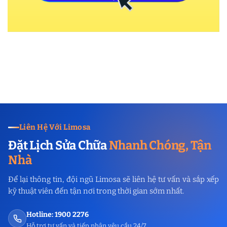
Liên Hệ Với Limosa
Đặt Lịch Sửa Chữa
Nhanh Chóng, Tận
Nhà
Để lại thông tin, đội ngũ Limosa sẽ liên hệ tư vấn và sắp xếp
kỹ thuật viên đến tận nơi trong thời gian sớm nhất.
Hotline: 1900 2276
Hỗ trợ tư vấn và tiếp nhận yêu cầu 24/7