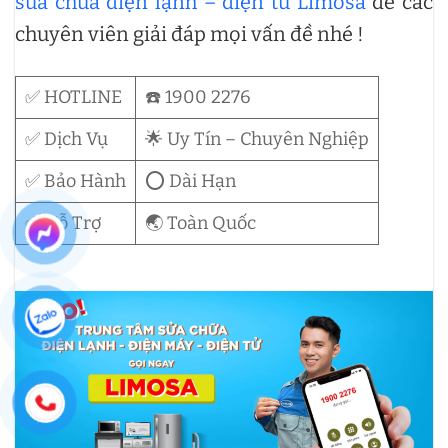
sửa chữa điện lạnh – điện tử Limosa
để các
chuyên viên giải đáp mọi vấn đề nhé !
✅ HOTLINE
☎️ 1900 2276
✅ Dịch Vụ
🌟 Uy Tín – Chuyên Nghiệp
✅ Bảo Hành
⭕ Dài Hạn
✅ Hỗ Trợ
🌏 Toàn Quốc