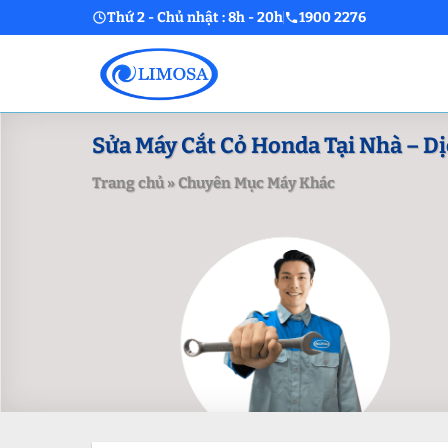
Skip
Thứ 2 - Chủ nhật : 8h - 20h
1900 2276
to
content
Sửa Máy Cắt Cỏ Honda Tại Nhà – Dịc
Trang chủ
»
Chuyên Mục Máy Khác