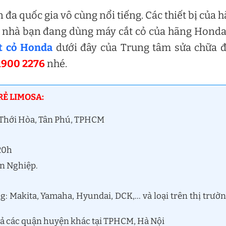
đa quốc gia vô cùng nổi tiếng. Các thiết bị của 
ư nhà bạn đang dùng máy cắt cỏ của hãng Honda
t cỏ Honda
dưới đây của Trung tâm sửa chữa đ
1900 2276
nhé.
RẺ LIMOSA:
n Thới Hòa, Tân Phú, TPHCM
 20h
ên Nghiệp.
: Makita, Yamaha, Hyundai, DCK,… và loại trên thị trườ
 cả các quận huyện khác tại TPHCM, Hà Nội