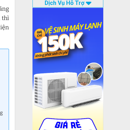
Dịch Vụ Hỗ Trợ
hãng
 thì
iện
ng