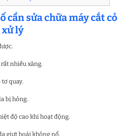
cố cần sửa chữa máy cắt cỏ
xử lý
được.
 rất nhiều xăng.
 tơ quay.
a bị hỏng.
iệt độ cao khi hoạt động.
a giựt hoài không nổ.