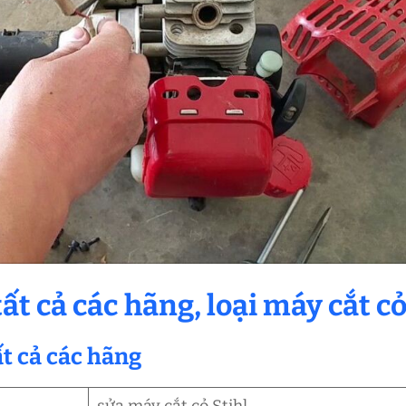
ất cả các hãng, loại máy cắt c
ất cả các hãng
sửa máy cắt cỏ Stihl