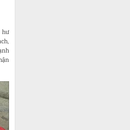
, hư
ạch,
lạnh
nhận