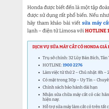
Honda được biết đến là một tập đoàn 
được sử dụng rất phổ biến. Nếu nh
hãy tham khảo bài viết
sửa máy cắ
lạnh – điện tử Limosa với
HOTLINE 
DỊCH VỤ SỬA MÁY CẮT CỎ HONDA GIÁ 
Trụ sở chính: 32 Lũy Bán Bích, Tâ
HOTLINE:
1900 2276
Làm việc từ thứ 2 – Chủ nhật: 8h –
Có mặt trong 30p – Uy Tín – Chuy
Chính sách bảo hành dài hạn
Nhận sửa chữa máy cắt cỏ các hãng
hiện nay.
Hỗ trợ sửa máy làm cắt cỏ trên tất