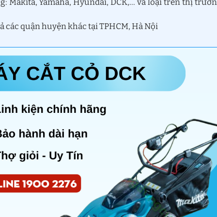
: Makita, Yamaha, Hyundai, DCK,… và loại trên thị trườ
 cả các quận huyện khác tại TPHCM, Hà Nội