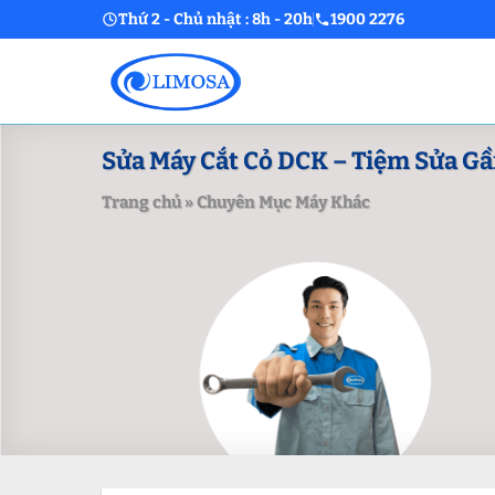
Skip
Thứ 2 - Chủ nhật : 8h - 20h
1900 2276
to
content
Sửa Máy Cắt Cỏ DCK – Tiệm Sửa Gần
Trang chủ
»
Chuyên Mục Máy Khác