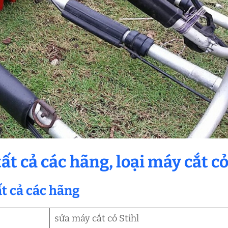
ất cả các hãng, loại máy cắt c
ất cả các hãng
sửa máy cắt cỏ Stihl