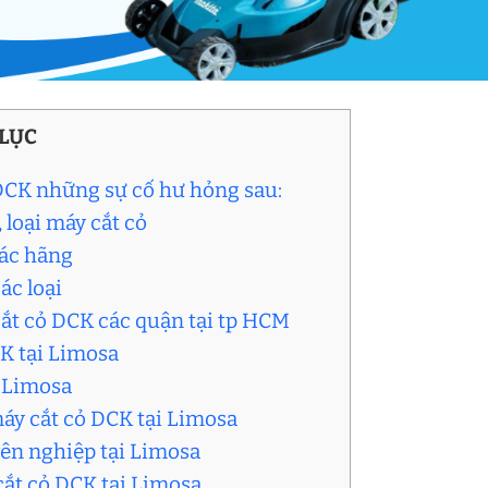
LỤC
 DCK những sự cố hư hỏng sau:
 loại máy cắt cỏ
các hãng
ác loại
cắt cỏ DCK các quận tại tp HCM
CK tại Limosa
i Limosa
máy cắt cỏ DCK tại Limosa
yên nghiệp tại Limosa
 cắt cỏ DCK tại Limosa