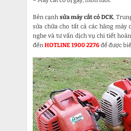
– Máy cắt cỏ bị gãy, mòn lưỡi.
Bên cạnh
sửa máy cắt cỏ DCK
, Trun
sửa chữa cho tất cả các hãng máy c
nghe và tư vấn dịch vụ chi tiết hoà
đến
HOTLINE 1900 2276
để được biết