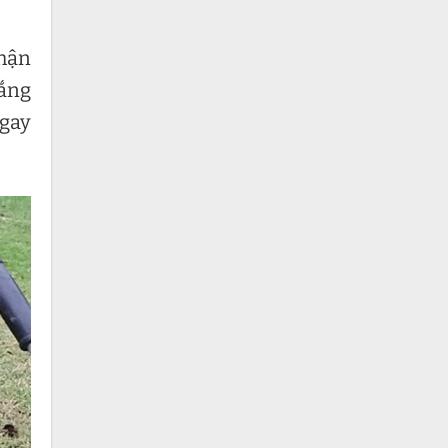
nhận
lắng
ngay