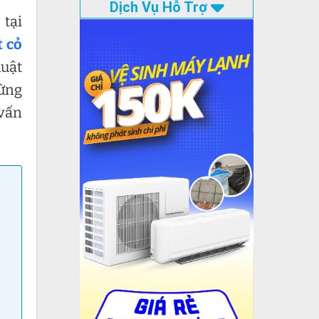
Dịch Vụ Hỗ Trợ
 tại
t cỏ
huật
Đừng
 vấn