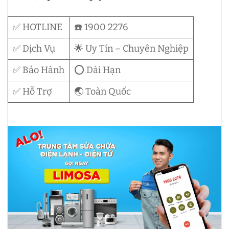
✅ HOTLINE
☎️ 1900 2276
✅ Dịch Vụ
🌟 Uy Tín – Chuyên Nghiệp
✅ Bảo Hành
⭕ Dài Hạn
✅ Hỗ Trợ
🌏 Toàn Quốc