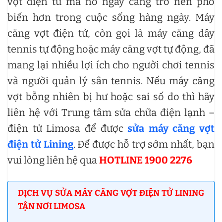
vợt điện tử mà nó ngày càng trở nên phổ
biến hơn trong cuộc sống hàng ngày. Máy
căng vợt điện tử, còn gọi là máy căng dây
tennis tự động hoặc máy căng vợt tự động, đã
mang lại nhiều lợi ích cho người chơi tennis
và người quản lý sân tennis. Nếu máy căng
vợt bỗng nhiên bị hư hoặc sai số đo thì hãy
liên hệ với Trung tâm sửa chữa điện lạnh –
điện tử Limosa để được
sửa máy căng vợt
điện tử Lining
. Để được hỗ trợ sớm nhất, bạn
vui lòng liên hệ qua
HOTLINE 1900 2276
DỊCH VỤ SỬA MÁY CĂNG VỢT ĐIỆN TỬ LINING
TẬN NƠI LIMOSA