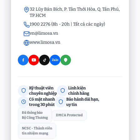
32 Lũy Bán Bích, P. Tân Thới Hòa, Q. Tân Phú,
TP.HCM
1900 2276 (8h - 20h | Tất cả các ngày)
vn@limosa.vn
www.limosa.vn
Zalo
Kỹ thuật viên
Linh kiện
chuyên nghiệp
chính hãng
Có mặt nhanh
Bảo hành dài hạn,
trong 30 phút
uy tín
Đã thông báo
DMCA Protected
Bộ Công Thương
NCSC - Thành viên
tín nhiệm mạng