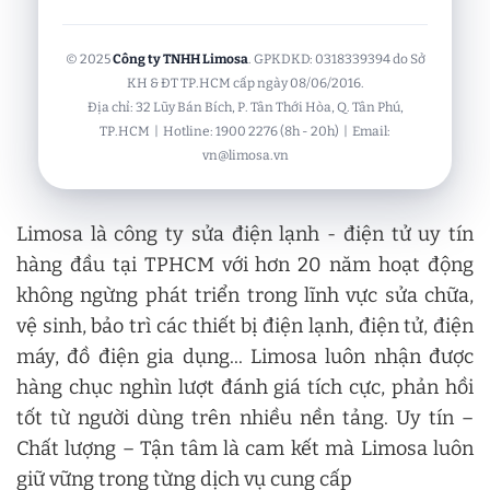
© 2025
Công ty TNHH Limosa
. GPKDKD: 0318339394 do Sở
KH & ĐT TP.HCM cấp ngày 08/06/2016.
Địa chỉ: 32 Lũy Bán Bích, P. Tân Thới Hòa, Q. Tân Phú,
TP.HCM | Hotline: 1900 2276 (8h - 20h) | Email:
vn@limosa.vn
Limosa là công ty sửa điện lạnh - điện tử uy tín
hàng đầu tại TPHCM với hơn 20 năm hoạt động
không ngừng phát triển trong lĩnh vực sửa chữa,
vệ sinh, bảo trì các thiết bị điện lạnh, điện tử, điện
máy, đồ điện gia dụng... Limosa luôn nhận được
hàng chục nghìn lượt đánh giá tích cực, phản hồi
tốt từ người dùng trên nhiều nền tảng. Uy tín –
Chất lượng – Tận tâm là cam kết mà Limosa luôn
giữ vững trong từng dịch vụ cung cấp