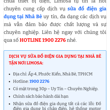
chữa thiết bị điện, Limosa tự tin là nơi
chuyên cung cấp dịch vụ
sửa đồ điện gia
dụng tại Nhà Bè
uy tín, đa dạng các dịch vụ
mà vẫn đảm bảo được chất lượng và sự
chuyên nghiệp. Liên hệ ngay với chúng tôi
qua số
HOTLINE 1900 2276
nhé.
DỊCH VỤ SỬA ĐỒ ĐIỆN GIA DỤNG TẠI NHÀ BÈ
TẬN NƠI LIMOSA:
Địa chỉ: Ấp 4, Phước Kiển, Nhà Bè, TPHCM
Hotline:
1900 2276
Có mặt trong 30p – Uy Tín – Chuyên Nghiệp.
Chính sách bảo hành dài hạn
Nhận sửa đồ điện gia dụng tất cả các lỗi: Đồ
điện gia dụng bị chập điện, hệ thống motor