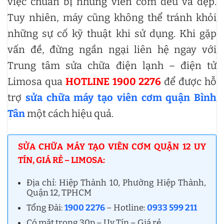
việc chuẩn bị những viên cơm đều và đẹp.
Tuy nhiên, máy cũng không thể tránh khỏi
những sự cố kỹ thuật khi sử dụng. Khi gặp
vấn đề, đừng ngần ngại liên hệ ngay với
Trung tâm sửa chữa điện lạnh – điện tử
Limosa qua
HOTLINE 1900 2276
để được hỗ
trợ
sửa chữa máy tạo viên cơm quận Bình
Tân
một cách hiệu quả.
SỬA CHỮA MÁY TẠO VIÊN CƠM QUẬN 12 UY
TÍN, GIÁ RẺ – LIMOSA:
Địa chỉ: Hiệp Thành 10, Phường Hiệp Thành,
Quận 12, TPHCM
Tổng Đài:
1900 2276
– Hotline:
0933 599 211
Có mặt trong 30p – Uy Tín – Giá rẻ