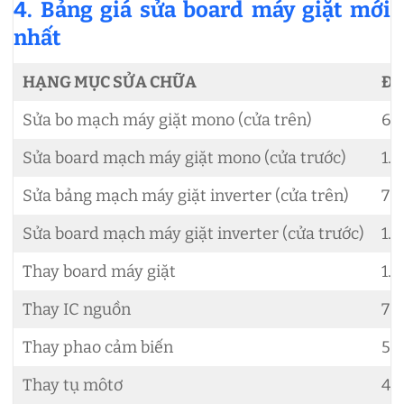
4. Bảng giá sửa board máy giặt mới
nhất
HẠNG MỤC SỬA CHỮA
ĐƠ
Sửa bo mạch máy giặt mono (cửa trên)
60
Sửa board mạch máy giặt mono (cửa trước)
1.
Sửa bảng mạch máy giặt inverter (cửa trên)
70
Sửa board mạch máy giặt inverter (cửa trước)
1.
Thay board máy giặt
1.
Thay IC nguồn
70
Thay phao cảm biến
50
Thay tụ môtơ
40