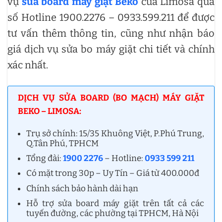
vụ
sửa board máy giặt Beko
của Limosa qua
số Hotline 1900.2276 – 0933.599.211 để được
tư vấn thêm thông tin, cũng như nhận báo
giá dịch vụ sửa bo máy giặt chi tiết và chính
xác nhất.
DỊCH VỤ SỬA BOARD (BO MẠCH) MÁY GIẶT
BEKO – LIMOSA:
Trụ sở chính: 15/35 Khuông Việt, P.Phú Trung,
Q.Tân Phú, TPHCM
Tổng đài:
1900 2276
– Hotline:
0933 599 211
Có mặt trong 30p – Uy Tín – Giá từ 400.000đ
Chính sách bảo hành dài hạn
Hỗ trợ sửa board máy giặt trên tất cả các
tuyến đường, các phường tại TPHCM, Hà Nội