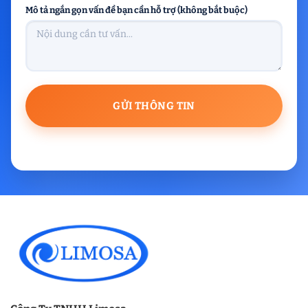
Mô tả ngắn gọn vấn đề bạn cần hỗ trợ (không bắt buộc)