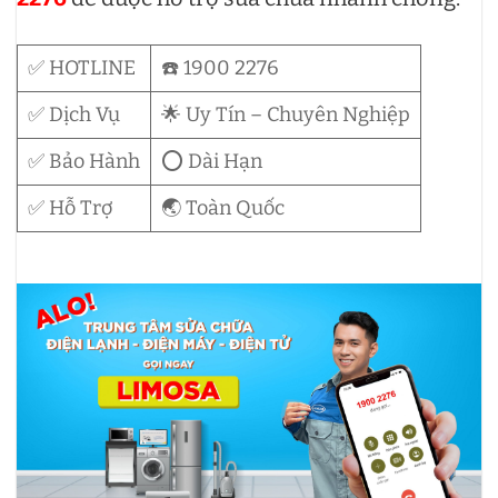
✅ HOTLINE
☎️ 1900 2276
✅ Dịch Vụ
🌟 Uy Tín – Chuyên Nghiệp
✅ Bảo Hành
⭕ Dài Hạn
✅ Hỗ Trợ
🌏 Toàn Quốc