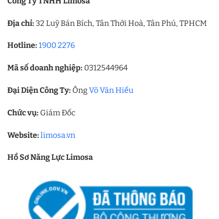
Công Ty TNHH Limosa
Địa chỉ:
32 Luỹ Bán Bích, Tân Thới Hoà, Tân Phú, TPHCM
Hotline:
1900 2276
Mã số doanh nghiệp:
0312544964
Đại Diện Công Ty:
Ông
Võ Văn Hiếu
Chức vụ:
Giám Đốc
Website:
limosa.vn
Hồ Sơ Năng Lực Limosa