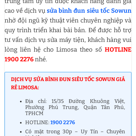
trung tâm uy tín được khách hàng đánh giá
cao về dịch vụ
sửa bình đun siêu tốc Sowun
nhờ đội ngũ kỹ thuật viên chuyên nghiệp và
quy trình triển khai bài bản. Để được hỗ trợ
tư vấn dịch vụ sửa máy tiện, khách hàng vui
lòng liên hệ cho Limosa theo số
HOTLINE
1900 2276
nhé.
DỊCH VỤ SỬA BÌNH ĐUN SIÊU TỐC SOWUN GIÁ
RẺ LIMOSA:
Địa chỉ: 15/35 Đường Khuông Việt,
Phường Phú Trung, Quận Tân Phú,
TPHCM
HOTLINE:
1900 2276
Có mặt trong 30p – Uy Tín – Chuyên