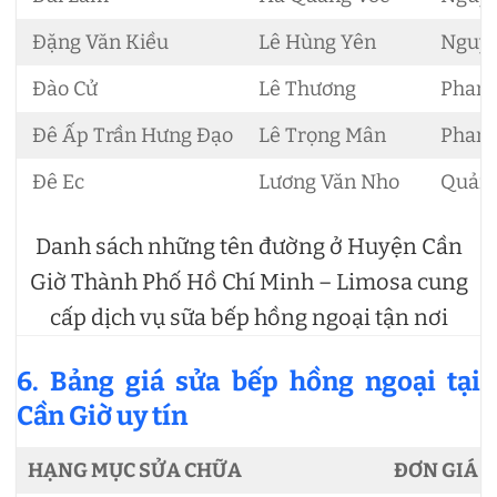
Đặng Văn Kiều
Lê Hùng Yên
Nguyễ
Đào Cử
Lê Thương
Phan 
Đê Ấp Trần Hưng Đạo
Lê Trọng Mân
Phan 
Đê Ec
Lương Văn Nho
Quảng
Danh sách những tên đường ở Huyện Cần
Giờ Thành Phố Hồ Chí Minh – Limosa cung
cấp dịch vụ sữa bếp hồng ngoại tận nơi
6. Bảng giá sửa bếp hồng ngoại tại
Cần Giờ uy tín
HẠNG MỤC SỬA CHỮA
ĐƠN GIÁ