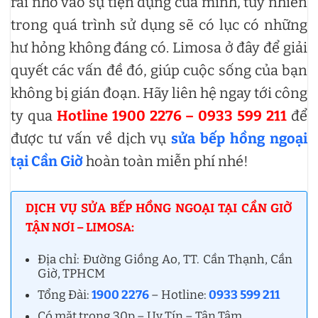
rãi nhờ vào sự tiện dụng của mình, tuy nhiên
trong quá trình sử dụng sẽ có lục có những
hư hỏng không đáng có. Limosa ở đây để giải
quyết các vấn đề đó, giúp cuộc sống của bạn
không bị gián đoạn. Hãy liên hệ ngay tới công
ty qua
Hotline 1900 2276 – 0933 599 211
để
được tư vấn về dịch vụ
sửa bếp hồng ngoại
tại Cần Giờ
hoàn toàn miễn phí nhé!
DỊCH VỤ SỬA BẾP HỒNG NGOẠI TẠI CẦN GIỜ
TẬN NƠI – LIMOSA:
Địa chỉ: Đường Giồng Ao, TT. Cần Thạnh, Cần
Giờ, TPHCM
Tổng Đài:
1900 2276
– Hotline:
0933 599 211
Có mặt trong 30p – Uy Tín – Tận Tâm.