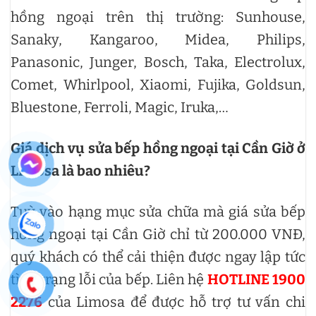
hồng ngoại trên thị trường: Sunhouse,
Sanaky, Kangaroo, Midea, Philips,
Panasonic, Junger, Bosch, Taka, Electrolux,
Comet, Whirlpool, Xiaomi, Fujika, Goldsun,
Bluestone, Ferroli, Magic, Iruka,…
Giá dịch vụ sửa bếp hồng ngoại tại Cần Giờ
ở
Limosa là bao nhiêu?
Tuỳ vào hạng mục sửa chữa mà giá sửa bếp
hồng ngoại tại Cần Giờ chỉ từ 200.000 VNĐ,
quý khách có thể cải thiện được ngay lập tức
tình trạng lỗi của bếp. Liên hệ
HOTLINE 1900
2276
của Limosa để được hỗ trợ tư vấn chi