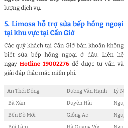
lượng dịch vụ.
5. Limosa hỗ trợ sửa bếp hồng ngoại
tại khu vực tại Cần Giờ
Các quý khách tại Cần Giờ băn khoăn không
biết sửa bếp hồng ngoại ở đâu. Liên hệ
ngay
Hotline 19002276
để được tư vấn và
giải đáp thắc mắc miễn phí.
An Thới Đông
Dương Văn Hạnh
Lý Nh
Bà Xán
Duyên Hải
Nguyễ
Bến Đò Mới
Giồng Ao
Nguyễ
Bùi Lâm
Hà Quang Vóc
Nguyễ