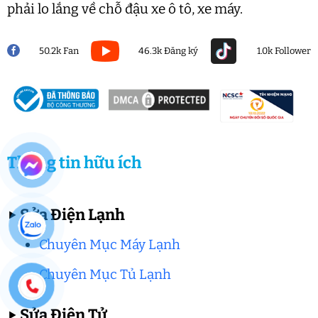
phải lo lắng về chỗ đậu xe ô tô, xe máy.
50.2k Fan
46.3k Đăng ký
1.0k Follower
Thông tin hữu ích
▶
Sửa Điện Lạnh
Chuyên Mục Máy Lạnh
Chuyên Mục Tủ Lạnh
▶
Sửa Điện Tử