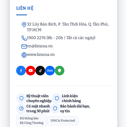
LIÊN HỆ
32 Lũy Bán Bích, P. Tân Thới Hòa, Q. Tân Phú,
TP.HCM
1900 2276 (8h - 20h | Tất cả các ngày)
vn@limosa.vn
www.limosa.vn
Zalo
Kỹ thuật viên
Linh kiện
chuyên nghiệp
chính hãng
Có mặt nhanh
Bảo hành dài hạn,
trong 30 phút
uy tín
Đã thông báo
DMCA Protected
Bộ Công Thương