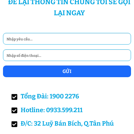
ĐỂ LẠI THÔNG TIN CHÚNG TÔI SẼ GỌI
LẠI NGAY
Tổng Đài: 1900 2276
Hotline: 0933.599.211
Đ/C: 32 Luỹ Bán Bích, Q.Tân Phú