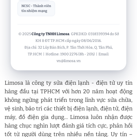
NCSC - Thành viên
tín nhiệm mạng
© 2025
Công ty TNHH Limosa
. GPKDKD: 0318339394 do Sở
KH & ĐT TP.HCM cấp ngày 08/06/2016.
Địa chỉ: 32 Lũy Bán Bích, P. Tân Thới Hòa, Q. Tân Phú,
TP.HCM | Hotline: 1900 2276 (8h - 20h) | Email:
vn@limosa.vn
Limosa là công ty sửa điện lạnh - điện tử uy tín
hàng đầu tại TPHCM với hơn 20 năm hoạt động
không ngừng phát triển trong lĩnh vực sửa chữa,
vệ sinh, bảo trì các thiết bị điện lạnh, điện tử, điện
máy, đồ điện gia dụng... Limosa luôn nhận được
hàng chục nghìn lượt đánh giá tích cực, phản hồi
tốt từ người dùng trên nhiều nền tảng. Uy tín –