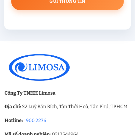
Công Ty TNHH Limosa
Địa chỉ:
32 Luỹ Bán Bích, Tân Thới Hoà, Tân Phú, TPHCM
Hotline:
1900 2276
Mã số doanh nghiệp:
0312544964