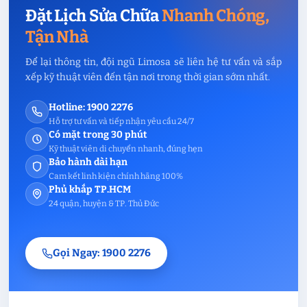
Đặt Lịch Sửa Chữa
Nhanh Chóng,
Tận Nhà
Để lại thông tin, đội ngũ Limosa sẽ liên hệ tư vấn và sắp
xếp kỹ thuật viên đến tận nơi trong thời gian sớm nhất.
Hotline: 1900 2276
Hỗ trợ tư vấn và tiếp nhận yêu cầu 24/7
Có mặt trong 30 phút
Kỹ thuật viên di chuyển nhanh, đúng hẹn
Bảo hành dài hạn
Cam kết linh kiện chính hãng 100%
Phủ khắp TP.HCM
24 quận, huyện & TP. Thủ Đức
Gọi Ngay: 1900 2276