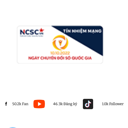
50.2k Fan
46.3k Đăng ký
1.0k Follower