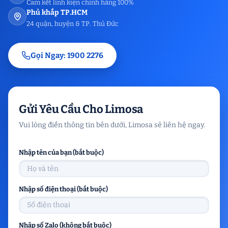
Cam kết linh kiện chính hãng 100%
Phủ khắp TP.HCM
24 quận, huyện & TP. Thủ Đức
Gọi Ngay: 1900 2276
Gửi Yêu Cầu Cho Limosa
Vui lòng điền thông tin bên dưới, Limosa sẽ liên hệ ngay.
Nhập tên của bạn (bắt buộc)
Nhập số điện thoại (bắt buộc)
Nhập số Zalo (không bắt buộc)