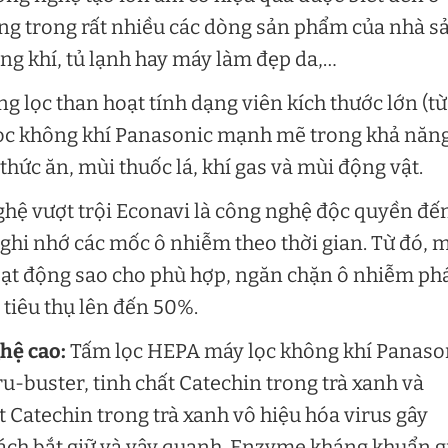
ng trong rất nhiều các dòng sản phẩm của nhà s
ông khí, tủ lạnh hay máy làm đẹp da,…
g lọc than hoạt tính dạng viên kích thước lớn (từ
lọc không khí Panasonic mạnh mẽ trong khả năn
 thức ăn, mùi thuốc lá, khí gas và mùi động vật.
ghệ vượt trội Econavi là công nghệ độc quyền đến
 ghi nhớ các mốc ô nhiễm theo thời gian. Từ đó, 
oạt động sao cho phù hợp, ngăn chặn ô nhiễm ph
 tiêu thụ lên đến 50%.
hệ cao:
Tấm lọc HEPA máy lọc không khí Panaso
u-buster, tinh chất Catechin trong trà xanh và
Catechin trong trà xanh vô hiệu hóa virus gây
ách bắt giữ và vây quanh. Enzyme kháng khuẩn g