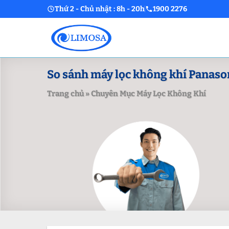
Skip
Thứ 2 - Chủ nhật : 8h - 20h
1900 2276
to
content
So sánh máy lọc không khí Panasoni
Trang chủ
»
Chuyên Mục Máy Lọc Không Khí