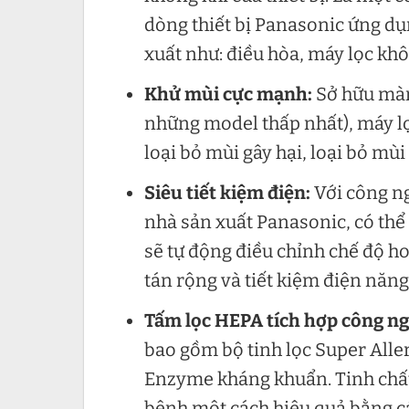
dòng thiết bị Panasonic ứng dụ
xuất như: điều hòa, máy lọc kh
Khử mùi cực mạnh:
Sở hữu màn
những model thấp nhất), máy 
loại bỏ mùi gây hại, loại bỏ mùi
Siêu tiết kiệm điện:
Với công n
nhà sản xuất Panasonic, có thể
sẽ tự động điều chỉnh chế độ h
tán rộng và tiết kiệm điện năng
Tấm lọc HEPA tích hợp công ng
bao gồm bộ tinh lọc Super Aller
Enzyme kháng khuẩn. Tinh chất 
bệnh một cách hiệu quả bằng c