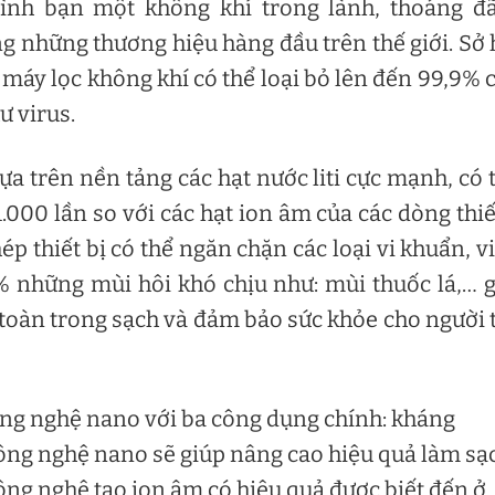
ình bạn một không khí trong lành, thoáng đã
g những thương hiệu hàng đầu trên thế giới. Sở
c máy lọc không khí có thể loại bỏ lên đến 99,9% 
ư virus.
a trên nền tảng các hạt nước liti cực mạnh, có 
.000 lần so với các hạt ion âm của các dòng thiế
p thiết bị có thể ngăn chặn các loại vi khuẩn, v
% những mùi hôi khó chịu như: mùi thuốc lá,… 
toàn trong sạch và đảm bảo sức khỏe cho người 
ng nghệ nano với ba công dụng chính: kháng
ông nghệ nano sẽ giúp nâng cao hiệu quả làm sạ
công nghệ tạo ion âm có hiệu quả được biết đến ở