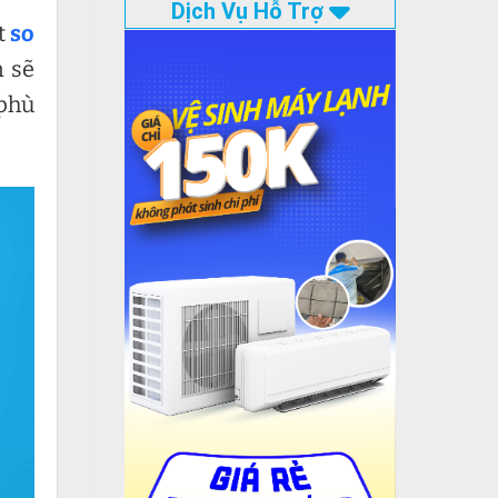
Dịch Vụ Hỗ Trợ
t
so
n sẽ
 phù