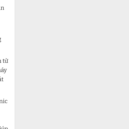
ản
g
 từ
máy
át
nic
iúp