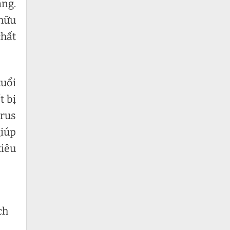
ng.
 hữu
chất
tuổi
t bị
irus
giúp
tiêu
ch