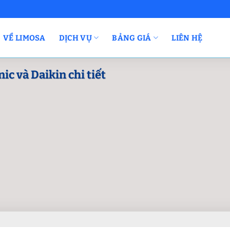
VỀ LIMOSA
DỊCH VỤ
BẢNG GIÁ
LIÊN HỆ
c và Daikin chi tiết