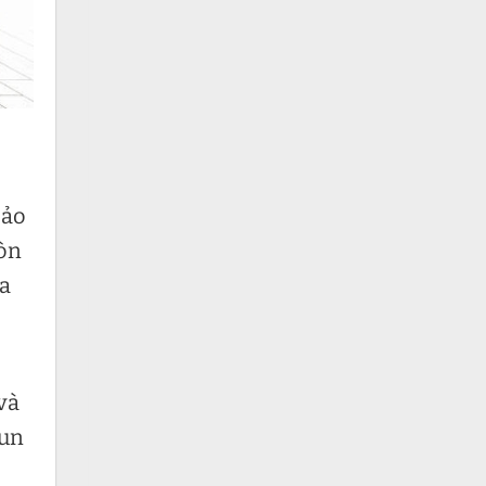
bảo
còn
ra
và
đun