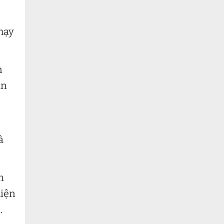
chạy
n
in
à
n
hiện
.