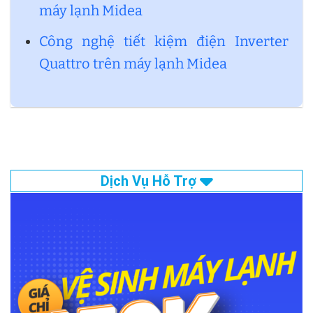
máy lạnh Midea
Công nghệ tiết kiệm điện Inverter
Quattro trên máy lạnh Midea
Dịch Vụ Hỗ Trợ