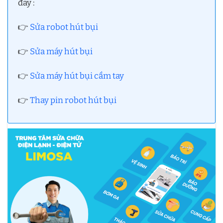
đây :
👉
Sửa robot hút bụi
👉
Sửa máy hút bụi
👉
Sửa máy hút bụi cầm tay
👉
Thay pin robot hút bụi