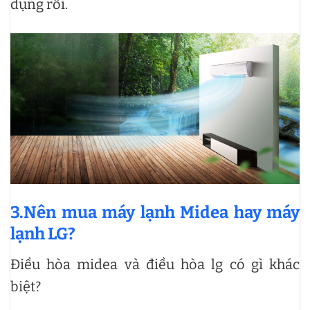
dụng rồi.
3.Nên mua máy lạnh Midea hay máy
lạnh LG?
Điều hòa midea và điều hòa lg có gì khác
biệt?