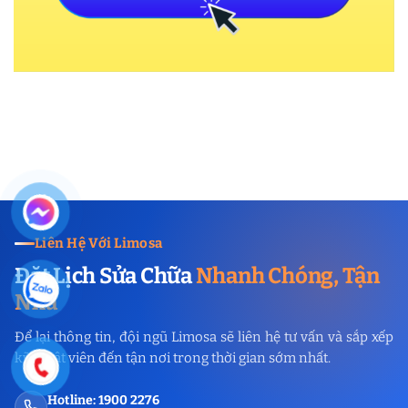
Liên Hệ Với Limosa
Đặt Lịch Sửa Chữa
Nhanh Chóng, Tận
Nhà
Để lại thông tin, đội ngũ Limosa sẽ liên hệ tư vấn và sắp xếp
kỹ thuật viên đến tận nơi trong thời gian sớm nhất.
Hotline: 1900 2276