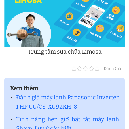
Trung tâm sửa chữa Limosa
Đánh Giá
Xem thêm:
Đánh giá máy lạnh Panasonic Inverter
1 HP CU/CS-XU9ZKH-8
Tính năng hẹn giờ bật tắt máy lạnh
Sharp: Lưu ý cần biết