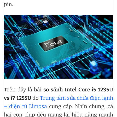
pin.
Trên đây là bài
so sánh Intel Core i5 1235U
vs i7 1255U
do
Trung tâm sửa chữa điện lạnh
– điện tử Limosa
cung cấp. Nhìn chung, cả
hai con chip đều mang lại hiệu năng mạnh