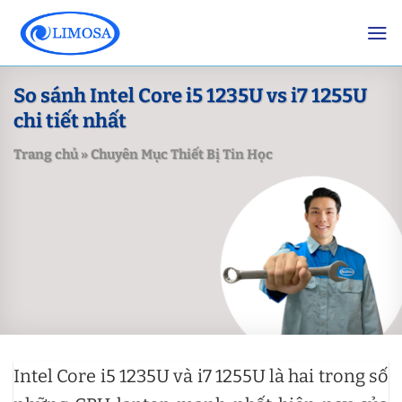
Skip
to
content
So sánh Intel Core i5 1235U vs i7 1255U
chi tiết nhất
Trang chủ
»
Chuyên Mục Thiết Bị Tin Học
Intel Core i5 1235U và i7 1255U là hai trong số