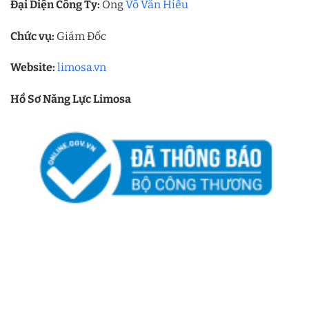
Đại Diện Công Ty:
Ông
Võ Văn Hiếu
Chức vụ:
Giám Đốc
Website:
limosa.vn
Hồ Sơ Năng Lực Limosa