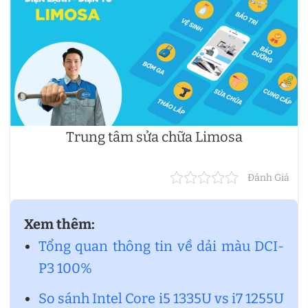
Trung tâm sửa chữa Limosa
Đánh Giá
Xem thêm:
Tổng quan thông tin về dải màu DCI-
P3 100%
So sánh Intel Core i5 1335U vs i7 1255U