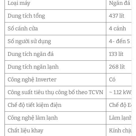
Loại máy
Ngăn đá ph
Dung tích tổng
437 lít
Số cánh cửa
4 cánh
Số người sử dụng
4- đến 5 n
Dung tích ngăn đá
133 lít
Dung tích ngăn lạnh
268 lít
Công nghệ Inverter
Có
Công suất tiêu thụ công bố theo TCVN
~ 1.12 kW/
Chế độ tiết kiệm điện
Chế độ Ec
Công nghệ làm lạnh
Làm lạnh 
Chất liệu khay
Kính chịu 