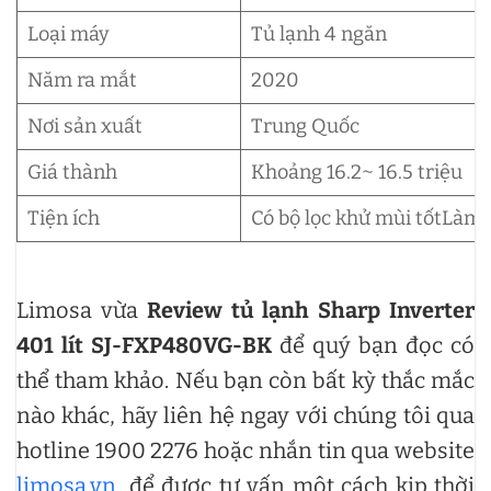
Loại máy
Tủ lạnh 4 ngăn
Năm ra mắt
2020
Nơi sản xuất
Trung Quốc
Giá thành
Khoảng 16.2~ 16.5 triệu
Tiện ích
Có bộ lọc khử mùi tốtLàm 
Limosa vừa
Review tủ lạnh Sharp Inverter
401 lít SJ-FXP480VG-BK
để quý bạn đọc có
thể tham khảo. Nếu bạn còn bất kỳ thắc mắc
nào khác, hãy liên hệ ngay với chúng tôi qua
hotline 1900 2276 hoặc nhắn tin qua website
limosa.vn
, để được tư vấn một cách kịp thời