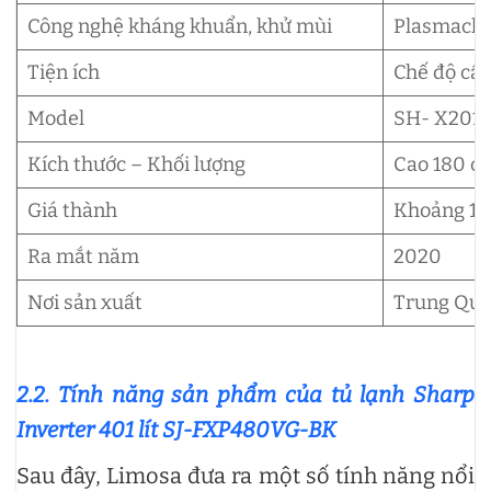
Công nghệ kháng khuẩn, khử mùi
Plasmaclus
Tiện ích
Chế độ cấp
Model
SH- X201
Kích thước – Khối lượng
Cao 180 c
Giá thành
Khoảng 16,
Ra mắt năm
2020
Nơi sản xuất
Trung Qu
2.2. Tính năng sản phẩm của tủ lạnh Sharp
Inverter 401 lít SJ-FXP480VG-BK
Sau đây, Limosa đưa ra một số tính năng nổi