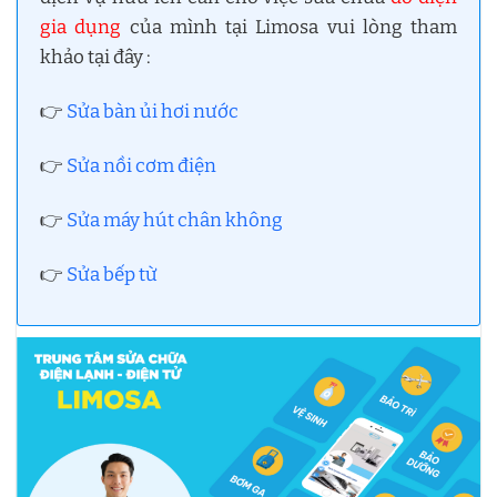
gia dụng
của mình tại Limosa vui lòng tham
khảo tại đây :
👉
Sửa bàn ủi hơi nước
👉
Sửa nồi cơm điện
👉
Sửa máy hút chân không
👉
Sửa bếp từ