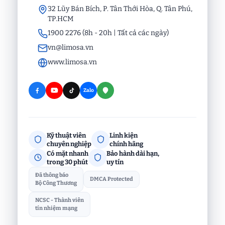
32 Lũy Bán Bích, P. Tân Thới Hòa, Q. Tân Phú,
TP.HCM
1900 2276 (8h - 20h | Tất cả các ngày)
vn@limosa.vn
www.limosa.vn
Zalo
Kỹ thuật viên
Linh kiện
chuyên nghiệp
chính hãng
Có mặt nhanh
Bảo hành dài hạn,
trong 30 phút
uy tín
Đã thông báo
DMCA Protected
Bộ Công Thương
NCSC - Thành viên
tín nhiệm mạng