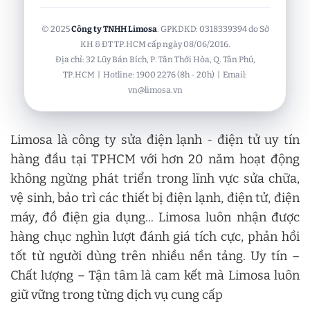
© 2025
Công ty TNHH Limosa
. GPKDKD: 0318339394 do Sở
KH & ĐT TP.HCM cấp ngày 08/06/2016.
Địa chỉ: 32 Lũy Bán Bích, P. Tân Thới Hòa, Q. Tân Phú,
TP.HCM | Hotline: 1900 2276 (8h - 20h) | Email:
vn@limosa.vn
Limosa là công ty sửa điện lạnh - điện tử uy tín
hàng đầu tại TPHCM với hơn 20 năm hoạt động
không ngừng phát triển trong lĩnh vực sửa chữa,
vệ sinh, bảo trì các thiết bị điện lạnh, điện tử, điện
máy, đồ điện gia dụng... Limosa luôn nhận được
hàng chục nghìn lượt đánh giá tích cực, phản hồi
tốt từ người dùng trên nhiều nền tảng. Uy tín –
Chất lượng – Tận tâm là cam kết mà Limosa luôn
giữ vững trong từng dịch vụ cung cấp