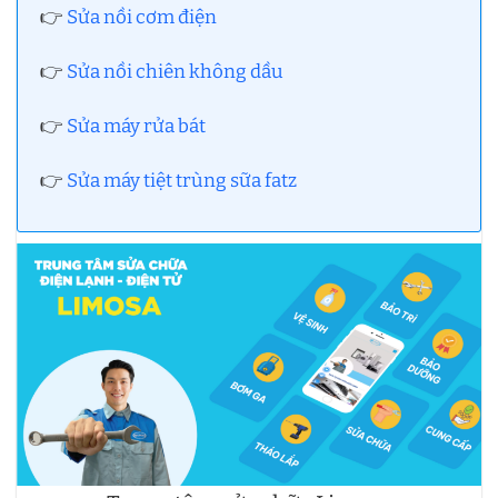
👉
Sửa nồi cơm điện
👉
Sửa nồi chiên không dầu
👉
Sửa máy rửa bát
👉
Sửa máy tiệt trùng sữa fatz